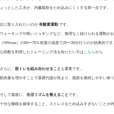
ょっとした工夫が、内臓脂肪をため込みにくくする第一歩です。
次に取り入れたいのが
有酸素運動
です。
ウォーキングや軽いジョギングなど、無理なく続けられる運動が
（HRmax）の60〜70％程度の強度で20〜30分行うのが効果的です
心拍数を利用したトレーニング法を知りたい方は
こちら
から
さらに、
筋トレを組み合わせること
も重要です。
筋肉量を増やすことで基礎代謝が高まり、脂肪を燃焼しやすい体
そして最後に、
生活リズムを整えること
です。
十分な睡眠を確保すること、ストレスをため込みすぎないことが