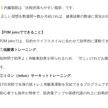
内臓脂肪は「比較的落ちやすい脂肪」です。
正しい習慣を数週間〜数か月続ければ、健康診断の数値に変化が
【P2M joiruでできること】
P2M joiruでは、目的やライフスタイルに合わせて効率的に運動
①
低酸素トレーニング
。
短時間で効率よく有酸素効果を得られるため、「忙しいけれどお
す。
②
ミロン（milon）サーキットトレーニング
。
17分30秒で全身の筋トレと有酸素運動を完結できるプログラムで
初心者でも操作が簡単で、筋肉量アップや基礎代謝の向上に効果