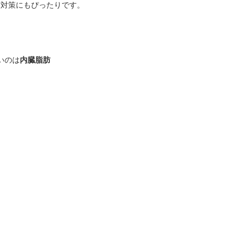
肪対策にもぴったりです。
いのは
内臓脂肪