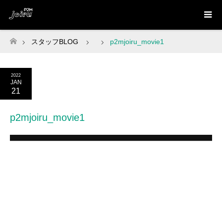
スタッフBLOG
p2mjoiru_movie1
ホーム
2022
JAN
21
p2mjoiru_movie1
動
画
プ
レ
ー
ヤ
ー