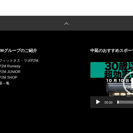
2Mグループのご紹介
中延のおすすめスポー
動
フィットネス・ラボP2M
画
2M Runway
プ
2M JUNIOR
レ
P2M SHOP
ー
湯～亀
ヤ
ー
00:00