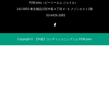
P2M joiru（ピーツーエム ジョイル）
142-0053 東京都品川区中延４丁目４−３ メゾンエスト1階
03-6426-2083
Facebook
Copyright ©
【中延】コンディショニングジム P2M joiru