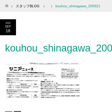
スタッフBLOG
kouhou_shinagawa_200921
ホーム
2020
SEP
18
kouhou_shinagawa_20