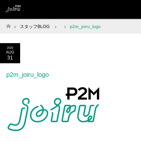
スタッフBLOG
p2m_joiru_logo
ホーム
2020
AUG
31
p2m_joiru_logo