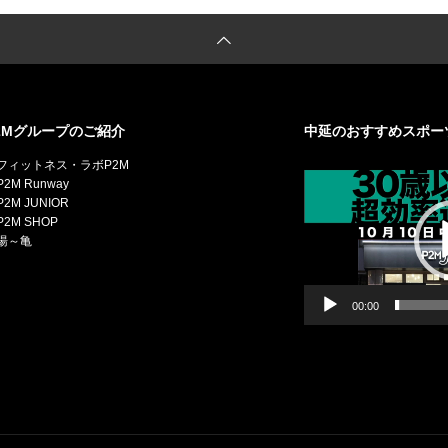
2Mグループのご紹介
中延のおすすめスポー
動
フィットネス・ラボP2M
画
2M Runway
プ
2M JUNIOR
レ
P2M SHOP
ー
湯～亀
ヤ
ー
00:00