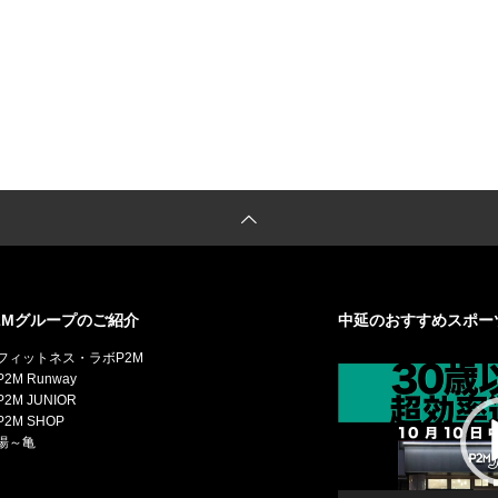
2Mグループのご紹介
中延のおすすめスポー
動
フィットネス・ラボP2M
画
2M Runway
プ
2M JUNIOR
レ
P2M SHOP
ー
湯～亀
ヤ
ー