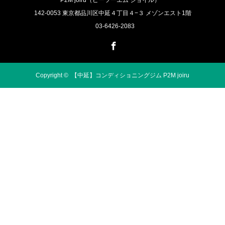
P2M joiru（ピーツーエム ジョイル）
142-0053 東京都品川区中延４丁目４−３ メゾンエスト1階
03-6426-2083
Facebook
Copyright ©
【中延】コンディショニングジム P2M joiru