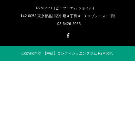
P2M joiru（ピーツーエム ジョイル）
142-0053 東京都品川区中延４丁目４−３ メゾンエスト1階
03-6426-2083
Facebook
Copyright ©
【中延】コンディショニングジム P2M joiru