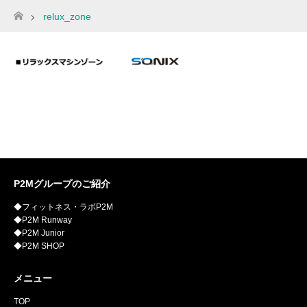
relux_zone
ホーム
P2Mグループのご紹介
◆フィットネス・ラボP2M
◆P2M Runway
◆P2M Junior
◆P2M SHOP
メニュー
TOP