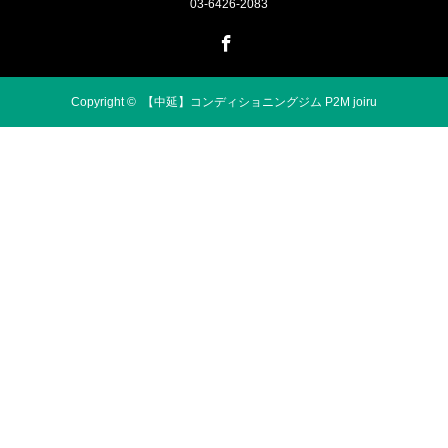
03-6426-2083
Facebook
Copyright ©
【中延】コンディショニングジム P2M joiru