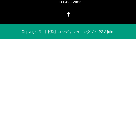
03-6426-2083
Facebook
Copyright ©
【中延】コンディショニングジム P2M joiru