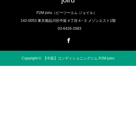
P2M joiru（ピーツーエム ジョイル）
142-0053 東京都品川区中延４丁目４−３ メゾンエスト1階
03-6426-2083
Facebook
Copyright ©
【中延】コンディショニングジム P2M joiru