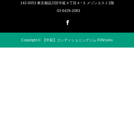
142-0053 東京都品川区中延４丁目４−３ メゾンエスト1階
03-6426-2083
Facebook
Copyright ©
【中延】コンディショニングジム P2M joiru