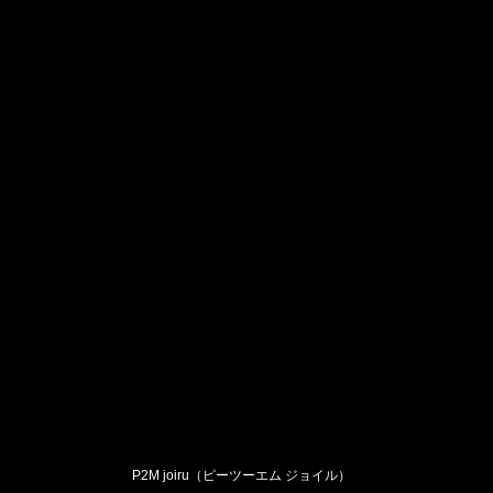
P2M joiru（ピーツーエム ジョイル）