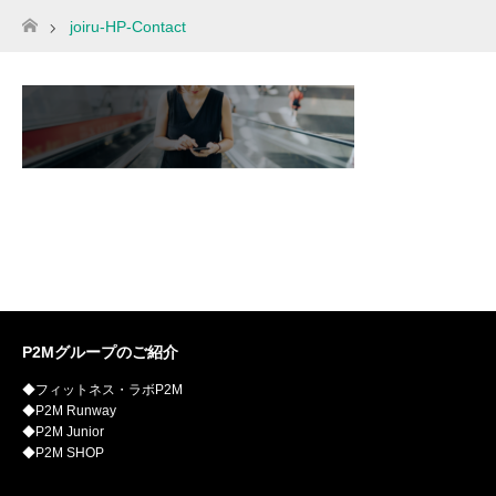
joiru-HP-Contact
ホーム
P2Mグループのご紹介
◆フィットネス・ラボP2M
◆P2M Runway
◆P2M Junior
◆P2M SHOP