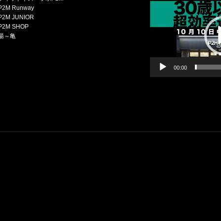
画
2M Runway
プ
2M JUNIOR
レ
P2M SHOP
ー
湯～亀
ヤ
ー
00:00